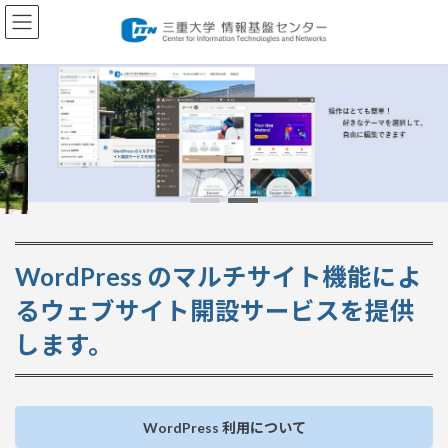
コ
ナ
ン
ビ
テ
ゲ
ン
ー
ツ
シ
へ
ョ
ス
ン
キ
に
ッ
移
プ
動
WordPress のマルチサイト機能によ
るウェブサイト開設サービスを提供
します。
WordPress 利用について