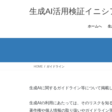
コ
ナ
ン
ビ
生成AI活用検証イニシアチ
テ
ゲ
ン
ー
ホームへ
生
ツ
シ
へ
ョ
ス
ン
キ
に
ッ
移
プ
動
HOME
ガイドライン
生成AIに関するガイドライン等について掲載
生成AIの利用にあたっては、そのリスクを知
著作権や個人情報の取り扱いやガイドライン等