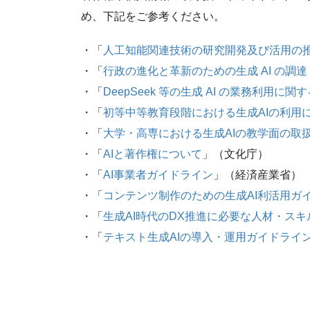
め、下記をご参考ください。
・「
人工知能関連技術の研究開発及び活用の
・「
行政の進化と革新のための生成 AI の調
・「
DeepSeek 等の生成 AI の業務利用
・「
初等中等教育段階における生成AIの利用
・「
大学・高専における生成AIの教学面の取
・「
AIと著作権について
」（文化庁）
・「
AI事業者ガイドライン
」（経済産業省）
・「
コンテンツ制作のための生成AI利活用ガ
・「
生成AI時代のDX推進に必要な人材・スキル
・「
テキスト生成AIの導入・運用ガイドライ