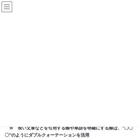
コ
ナ
生成AI活用検証イニシアチブ
ン
ビ
(GAUTI)
テ
ゲ
ン
ー
ツ
シ
よい結果を得るには？
へ
ョ
ス
ン
キ
に
HOME
よい結果を得るには？
ッ
移
プ
動
生成AIの回答は、生成AIへ指示する内容（プロンプト）によって大
きく影響を受け、プロンプトを如何に入力するかが重要とされ、
プロンプトエンジニアリングという概念が生まれています。
プロンプトのコツとしては、生成AIが判断しやすいような内容
（※）を意識するとよいでしょう。
※ 役割／指示／目的・背景／出力形式などや、マークダウン
形式（特定の記号を用いて分かりやすくする記法）
※ 長い文章などを引用する際や単語を明確にする際は、”〇〇
〇”のようにダブルクォーテーションを活用