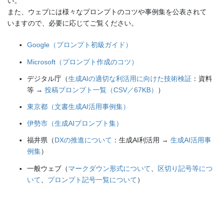
い。
また、ウェブには様々なプロンプトのコツや事例集を公表されて
いますので、必要に応じてご覧ください。
Google（プロンプト初級ガイド）
Microsoft（プロンプト作成のコツ）
デジタル庁（
生成AIの適切な利活用に向けた技術検証
：資料
等 →
投稿プロンプト一覧（CSV／67KB）
）
東京都（文書生成AI活用事例集）
伊勢市（生成AIプロンプト集）
福井県（
DXの推進について
：生成AI利活用 →
生成AI活用事
例集
）
一般ウェブ（
マークダウン形式について
、
区切り記号等につ
いて
、
プロンプト記号一覧について
）